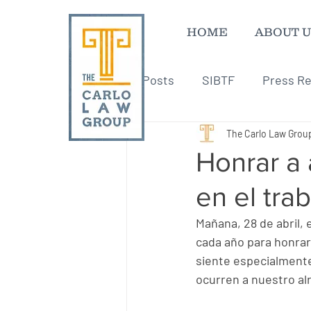
HOME
ABOUT U
All Posts
SIBTF
Press Re
The Carlo Law Grou
Honrar a 
en el tra
Mañana, 28 de abril, 
cada año para honrar 
siente especialmente
ocurren a nuestro al