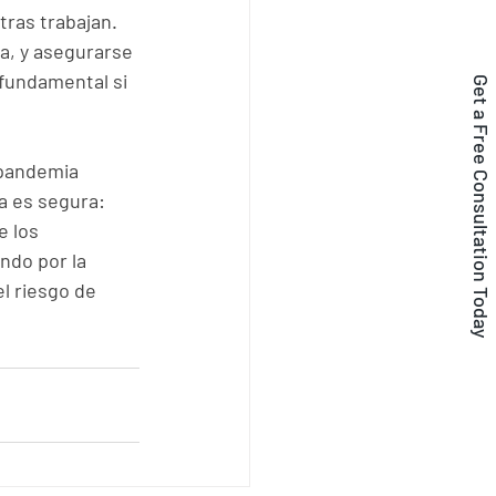
ras trabajan. 
, y asegurarse 
fundamental si 
Get a Free Consultation Today
 pandemia 
a es segura: 
 los 
ndo por la 
l riesgo de 