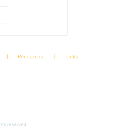
giendo a los trabajadores
imera línea en California
|
Resources
|
Links
is web site is for general
 in this site is considered legal
 relationship. You should speak to an
ut your particular legal matter.
e confidential and protected by the
ES
hts reserved.