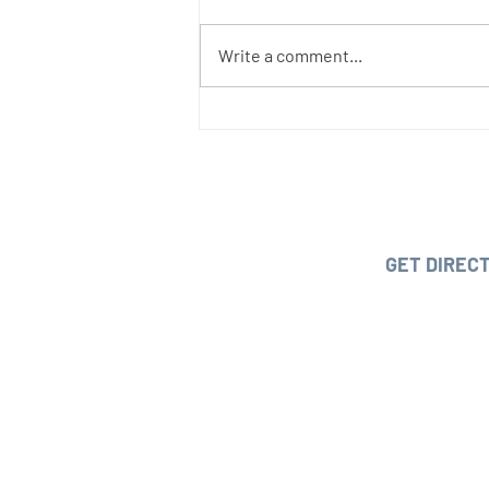
Write a comment...
Por qué la Proposición 22 es
una mala noticia para los
trabajadores
OUR O
1210 Park Avenue, San Jose, C
GET DIREC
PHONE:
(408) 2
FAX:
(408) 2
BUSINESS 
M-F 8:30 a.m. to 5:
Closed for lunch da