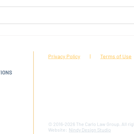
Detalles de la nueva orden
Prote
ejecutiva de California sobre
de pr
Compensación de
Trabajadores:
FFICE:
Privacy Policy
|
Terms of Use
A 95126
TIONS
DISCLAIMER:
The information presented on th
informational purposes only. Nothing contained
advice nor the formation of an attorney/client
92-2003
attorney to address any specific questions abo
92-0350
All matters handled by The Carlo Law Group ar
Attorney Client Privilege.
HOURS:
00 p.m.
© 2016-2026 The Carlo Law Group. All rig
ily 12-1
Website:
Nindy Design Studio